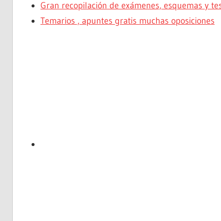
Gran recopilación de exámenes, esquemas y test
Temarios , apuntes gratis muchas oposiciones