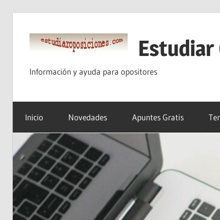
Saltar
al
Estudiar
contenido
Información y ayuda para opositores
Inicio
Novedades
Apuntes Gratis
Tem