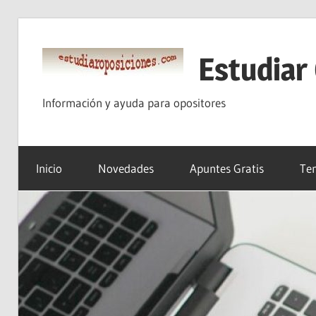
Saltar
al
Estudiar
contenido
Información y ayuda para opositores
Inicio
Novedades
Apuntes Gratis
Tem