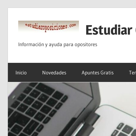
Saltar
al
Estudiar
contenido
Información y ayuda para opositores
Inicio
Novedades
Apuntes Gratis
Tem