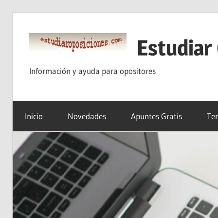
Saltar
al
Estudiar
contenido
Información y ayuda para opositores
Inicio
Novedades
Apuntes Gratis
Tem