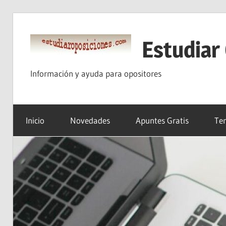
Saltar
al
Estudiar
contenido
Información y ayuda para opositores
Inicio
Novedades
Apuntes Gratis
Tem