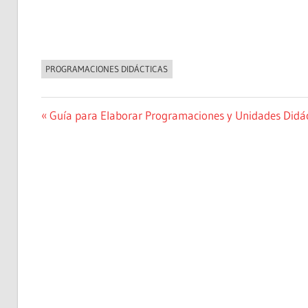
PROGRAMACIONES DIDÁCTICAS
NOVEDADES
Navegación
Entrada
Guía para Elaborar Programaciones y Unidades Didác
anterior:
de
entradas