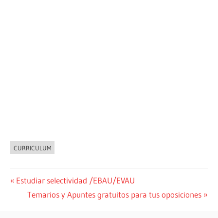
CURRICULUM
NOVEDADES
Navegación
Entrada
Estudiar selectividad /EBAU/EVAU
anterior:
Siguiente
Temarios y Apuntes gratuitos para tus oposiciones
de
entrada: