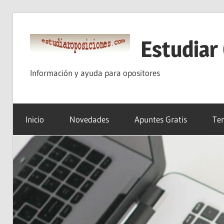
Saltar
al
Estudiar
contenido
Información y ayuda para opositores
Inicio
Novedades
Apuntes Gratis
Tem