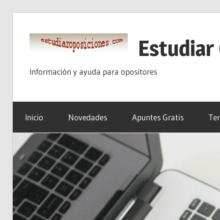
Saltar
al
Estudiar
contenido
Información y ayuda para opositores
Inicio
Novedades
Apuntes Gratis
Tem