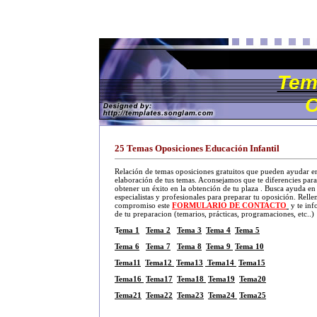
Tem
O
25 Temas Oposiciones Educación Infantil
Relación de temas oposiciones gratuitos que pueden ayudar en
elaboración de tus temas. Aconsejamos que te diferencies para
obtener un éxito en la obtención de tu plaza . Busca ayuda en
especialistas y profesionales para preparar tu oposición. Relle
compromiso este
FORMULARIO DE CONTACTO
y te inf
de tu preparacion (temarios, prácticas, programaciones, etc..)
T
ema 1
Tema 2
Tema 3
Tema 4
Tema 5
Tema 6
Tema 7
Tema 8
Tema 9
Tema 10
Tema11
Tema12
Tema13
Tema14
Tema15
Tema16
Tema17
Tema18
Tema19
Tema20
Tema21
Tema22
Tema23
Tema24
Tema25