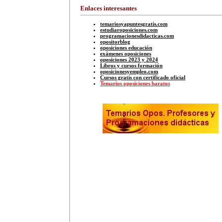
Enlaces interesantes
temariosyapuntesgratis.com
estudiaroposiciones.com
programacionesdidacticas.com
opositorblog
oposiciones educación
exámenes oposiciones
oposiciones 2023 y 2024
Libros y cursos formación
oposicionesyempleo.com
Cursos gratis con certificado oficial
Temarios oposiciones baratos