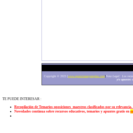
Copyright © 2023 [
www.oposicionesyempleo.com
]
Nota Legal: Los recurs
y/o apuntes 
TE PUEDE INTERESAR :
Recopilación de Temarios oposiciones maestros clasificados por su relevancia.
Novedades continua sobre recursos educativos, temarios y apuntes gratis en
e